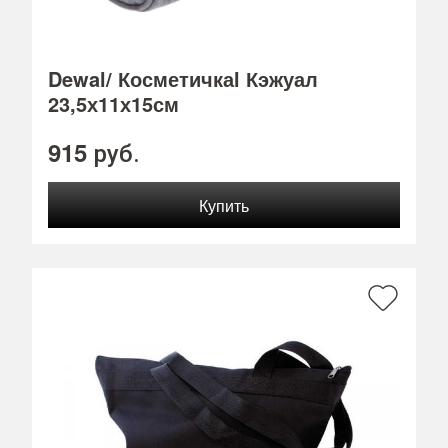
Dewal/ Косметичкаl Кэжуал
23,5х11х15см
915
руб.