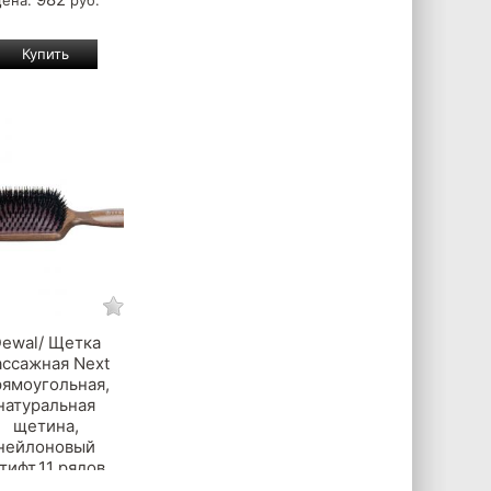
Цена:
руб.
ewal/ Щетка
ссажная Next
рямоугольная,
натуральная
щетина,
нейлоновый
тифт,11 рядов