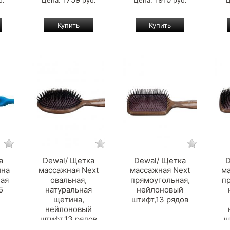
б.
Цена:
руб.
Цена:
руб.
а
Dewal/ Щетка
Dewal/ Щетка
D
ина
массажная Next
массажная Next
ма
ная
овальная,
прямоугольная,
п
5
натуральная
нейлоновый
щетина,
штифт,13 рядов
нейлоновый
штифт,13 рядов
ш