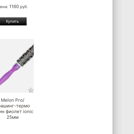
1160
ена:
руб.
Melon Pro/
рашинг-термо
ин фиолет ionic
25мм