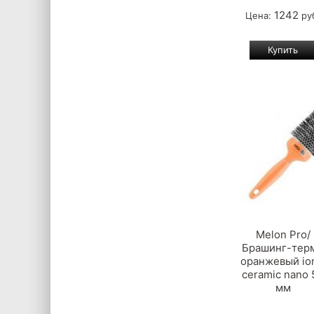
1242
Цена:
ру
Melon Pro/
Брашинг-тер
оранжевый io
ceramic nano 
мм