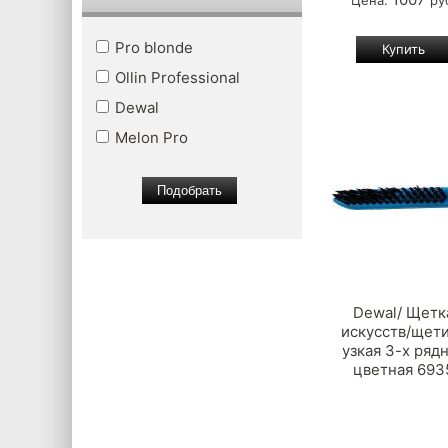
Цена:
ру
Pro blonde
Ollin Professional
Dewal
Melon Pro
Dewal/ Щетк
искусств/щет
узкая 3-х ряд
цветная 693