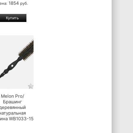
1854
ена:
руб.
Melon Pro/
Брашинг
деревянный
натуральная
ина WB1033-15