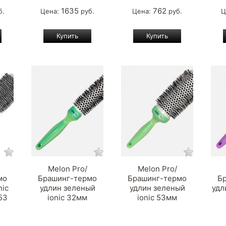
1635
762
б.
Цена:
руб.
Цена:
руб.
Ц
Melon Pro/
Melon Pro/
мо
Брашинг-термо
Брашинг-термо
Б
nic
удлин зеленый
удлин зеленый
удл
53
ionic 32мм
ionic 53мм