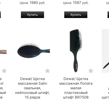
1980
1587
.
Цена:
руб.
Цена:
руб.
Ц
а
Dewal/ Щетка
Dewal/ Щетка
xt
массажная Satin
массажная Лопата
я,
овальная,
малая
овый
нейлоновый штифт,
пластиковый
ов
15 рядов
штифт BR7508
щет