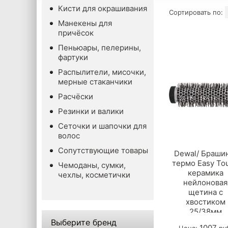
Кисти для окрашивания
Сортировать по:
Манекены для
причёсок
Пеньюары, пелерины,
фартуки
Распылители, мисочки,
мерные стаканчики
Расчёски
Резинки и валики
Сеточки и шапочки для
волос
Сопутствующие товары
Dewal/ Браши
термо Easy To
Чемоданы, сумки,
керамика
чехлы, косметички
нейлоновая
щетина с
хвостиком
25/38мм
Выберите бренд
1007