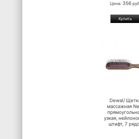
356
Цена:
руб
Dewal/ Щетк
массажная Ne
прямоугольна
узкая, нейлон
штифт, 7 ряд