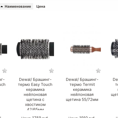
Наименование
Цена
нг-
Dewal/ Брашинг-
Dewal/ Брашинг-
De
uch
термо Easy Touch
термо Termit
т
керамика
керамика
нейлоновая
нейлоновая
щет
щетина с
щетина 55/72мм
хвостиком
42/65мм
1759
1910