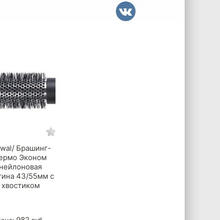
wal/ Брашинг-
ермо Эконом
нейлоновая
ина 43/55мм с
хвостиком
982