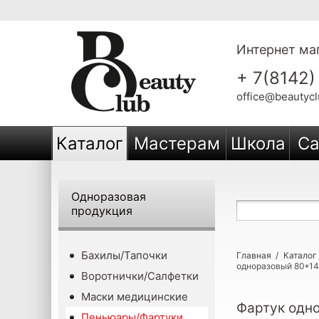
Интернет маг
+ 7(8142)
office@beautycl
Каталог
Мастерам
Школа
Са
Одноразовая
продукция
Бахилы/Тапочки
Главная
/
Каталог
одноразовый 80*14
Воротнички/Салфетки
Маски медицинские
Фартук одно
Пеньюары/Фартуки