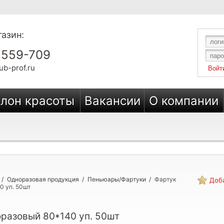
азин:
 559-709
ub-prof.ru
лон красоты
Вакансии
О компании
/
Одноразовая продукция
/
Пеньюары/Фартуки
/
Фартук
Доба
0 уп. 50шт
разовый 80*140 уп. 50шт