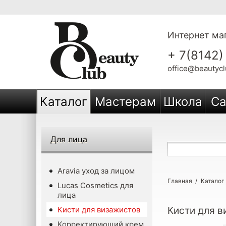
Интернет маг
+ 7(8142)
office@beautycl
Каталог
Мастерам
Школа
Са
Для лица
Aravia уход за лицом
Главная
/
Каталог
Lucas Cosmetics для
лица
Кисти для визажистов
Кисти для в
Корректирующий крем