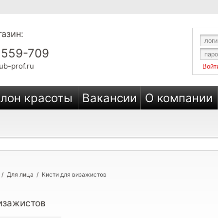
азин:
 559-709
ub-prof.ru
лон красоты
Вакансии
О компании
/
Для лица
/
Кисти для визажистов
изажистов